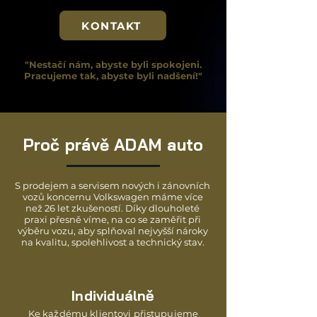
KONTAKT
"Nestačí nám, abyste byli spokojeni.
Pracujeme tak, abyste byli nadšení!"
Proč právě ADAM auto
S prodejem a servisem nových i zánovních
vozů koncernu Volkswagen máme více
než 26 let zkušeností. Díky dlouholeté
praxi přesně víme, na co se zaměřit při
výběru vozu, aby splňoval nejvyšší nároky
na kvalitu, spolehlivost a technický stav.
Individuálně
Ke každému klientovi přistupujeme