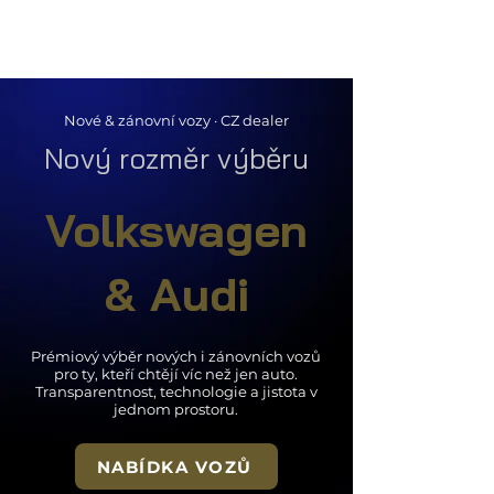
Nové & zánovní vozy · CZ dealer
Nový rozměr výběru
Volkswagen
& Audi
Prémiový výběr nových i zánovních vozů
pro ty, kteří chtějí víc než jen auto.
Transparentnost, technologie a jistota v
jednom prostoru.
NABÍDKA VOZŮ